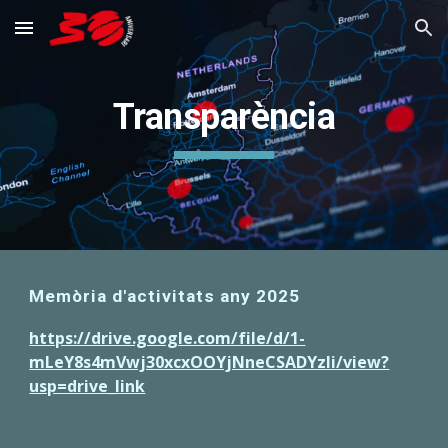
Skip to main content
Skip to navigation
Transparència
Memòria d'activitats any 2025
https://drive.google.com/file/d/1-
mLeY8s4mVwj30xcxOOYjNneCSADYzli/view?
usp=drive_link