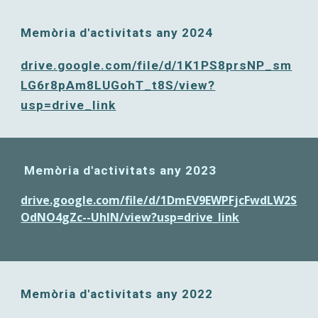
Memòria d'activitats any 2024
drive.google.com/file/d/1K1PS8prsNP_sm
LG6r8pAm8LUGohT_t8S/view?
usp=drive_link
Memòria d'activitats any 2023
drive.google.com/file/d/1DmEV9EWPFjcFwdLW2S
OdNO4gZc--UhIN/view?usp=drive_link
Memòria d'activitats any 2022