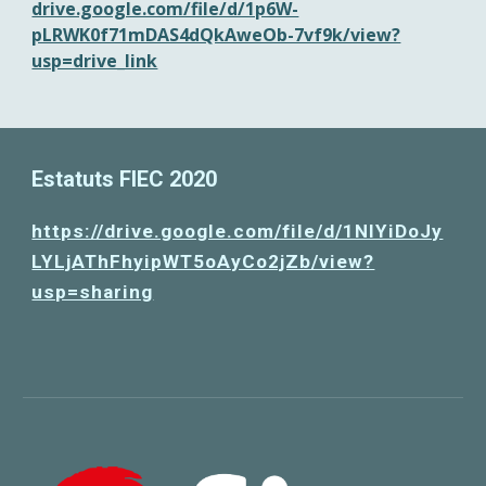
drive.google.com/file/d/1p6W-
pLRWK0f71mDAS4dQkAweOb-7vf9k/view?
usp=drive_link
Estatuts FIEC 2020
https://drive.google.com/file/d/1NIYiDoJy
LYLjAThFhyipWT5oAyCo2jZb/view?
usp=sharing