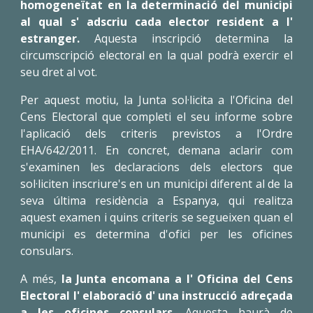
homogeneïtat en la determinació del municipi
al qual s' adscriu cada elector resident a l'
estranger.
Aquesta inscripció determina la
circumscripció electoral en la qual podrà exercir el
seu dret al vot.
Per aquest motiu, la Junta sol·licita a l'Oficina del
Cens Electoral que completi el seu informe sobre
l'aplicació dels criteris previstos a l'Ordre
EHA/642/2011. En concret, demana aclarir com
s'examinen les declaracions dels electors que
sol·liciten inscriure's en un municipi diferent al de la
seva última residència a Espanya, qui realitza
aquest examen i quins criteris se segueixen quan el
municipi es determina d'ofici per les oficines
consulars.
A més,
la Junta encomana a l' Oficina del Cens
Electoral l' elaboració d' una instrucció adreçada
a les oficines consulars.
Aquesta haurà de