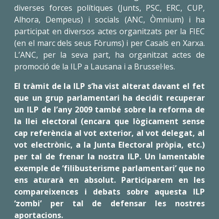
diverses forces polítiques (Junts, PSC, ERC, CUP,
Alhora, Dempeus) i socials (ANC, Òmnium) i ha
participat en diversos actes organitzats per la FIEC
(en el marc dels seus Fòrums) i per Casals en Xarxa.
L’ANC, per la seva part, ha organitzat actes de
promoció de la ILP a Lausana i a Brussel·les.
El tràmit de la ILP s’ha vist alterat davant el fet
que un grup parlamentari ha decidit recuperar
un ILP de l’any 2009 també sobre la reforma de
la llei electoral (encara que lògicament sense
cap referència al vot exterior, al vot delegat, al
vot electrònic, a la Junta Electoral pròpia, etc.)
per tal de frenar la nostra ILP. Un lamentable
exemple de ‘filibusterisme parlamentari’ que no
ens aturarà en absolut. Participarem en les
compareixences i debats sobre aquesta ILP
‘zombi’ per tal de defensar les nostres
aportacions.