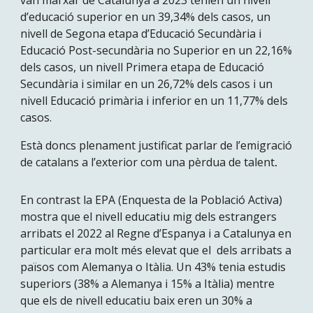
van marxar de Catalunya a 2023 tenien un nivell
d’educació superior en un 39,34% dels casos, un
nivell de Segona etapa d’Educació Secundària i
Educació Post-secundària no Superior en un 22,16%
dels casos, un nivell Primera etapa de Educació
Secundària i similar en un 26,72% dels casos i un
nivell Educació primària i inferior en un 11,77% dels
casos.
Està doncs plenament justificat parlar de l’emigració
de catalans a l’exterior com una pèrdua de talent
.
En contrast la EPA (Enquesta de la Població Activa)
mostra que el nivell educatiu mig dels estrangers
arribats el 2022 al Regne d’Espanya i a Catalunya en
particular era molt més elevat que el dels arribats a
països com Alemanya o Itàlia. Un 43% tenia estudis
superiors (38% a Alemanya i 15% a Itàlia) mentre
que els de nivell educatiu baix eren un 30% a